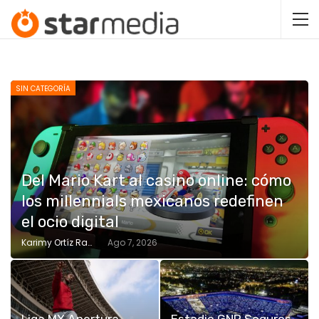
SIN CATEGORÍA
Del Mario Kart al casino online: cómo
los millennials mexicanos redefinen
el ocio digital
Karimy Ortíz Ramos
Ago 7, 2026
Liga MX Apertura
Estadio GNP Seguros