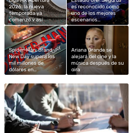
2026: la nueva
es reconocido como
temporada ya
uno de los mejores
comenzó y así
escenarios…
puedes…
Spider-Man: Brand
Ariana Grande se
New Day supera los
alejará del cine y la
mil millones de
música después de su
dólares en…
gira